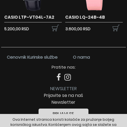
CASIO LTP-VT04L-7A2
CASIO LQ-24B-4B
5.200,00 RSD
3.600,00 RSD
Cenovnik Kurirske službe
O nama
Pratite nas:
NEWSLETTER
Prijavite se na naš
Newsletter
PRIJAVI SE
Ova Internet stranica koristi kolačiće za pružanje boljeg
korisničkog iskustva. Korišćenjem ovog sajta se slažete sa