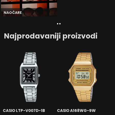
NAOČARE
Najprodavaniji proizvodi
CASIO LTP-V007D-1B
CASIO A168WG-9W
C