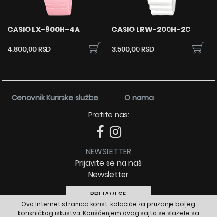
CASIO LX-800H-4A
CASIO LRW-200H-2C
4.800,00 RSD
3.500,00 RSD
Cenovnik Kurirske službe
O nama
Pratite nas:
NEWSLETTER
Prijavite se na naš
Newsletter
PRIJAVI SE
Ova Internet stranica koristi kolačiće za pružanje boljeg
korisničkog iskustva. Korišćenjem ovog sajta se slažete sa