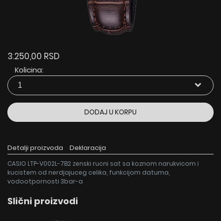
3.250,00 RSD
Kolicina:
DODAJ U KORPU
Detalji proizvoda
Deklaracija
CASIO LTP-V002L-7B2 zenski rucni sat sa koznom narukvicom i
kucistem od nerdjajuceg celika, funkcijom datuma,
vodootpornosti 3bar-a
Slični proizvodi