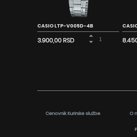
CASIO LTP-V005D-4B
CASIO
3.900,00 RSD
8.45
Cenovnik Kurirske službe
O 
P