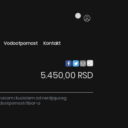
Vodootpornost
Kontakt
5.450,00 RSD
ukvicom i kucistem od nerdjajuceg
odootpornosti 5bar-a