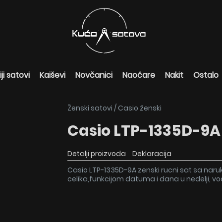
ji satovi
Kaiševi
Novčanici
Naočare
Nakit
Ostalo
Ženski satovi
/
Casio ženski
Casio LTP-1335D-9A
Detalji proizvoda
Deklaracija
Casio LTP-1335D-9A zenski rucni sat sa nar
celika,funkcijom datuma i dana u nedelji, v