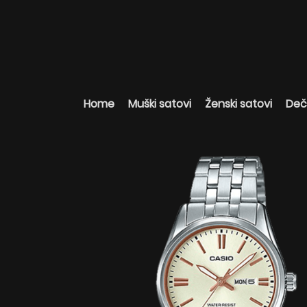
Home
Muški satovi
Ženski satovi
Deči