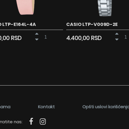
 LTP-E164L-4A
CASIO LTP-V009D-2E
0,00 RSD
4.400,00 RSD
nama
Kontakt
Opšti uslovi korišćenj
ratite nas: