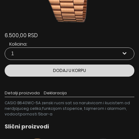
6.500,00 RSD
Kolicina:
DODAJ U KORPU
Detalji proizvoda
Deklaracija
CASIO B640WC-5A zenski rucni sat sa narukvicom i kucistem od
nerdjajuceg celika,funkcijom stoperice, tajmerom i alarmom,
vodootpornosti 5bar-a
Slični proizvodi