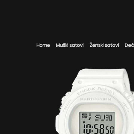
Home
Muški satovi
Ženski satovi
Deči