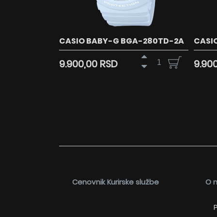
CASIO BABY-G BGA-280TD-2A
CASI
9.900,00 RSD
9.90
Cenovnik Kurirske službe
O 
P