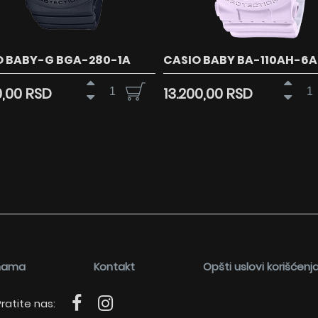
O BABY-G BGA-280-1A
CASIO BABY BA-110AH-6A
0,00 RSD
13.200,00 RSD
nama
Kontakt
Opšti uslovi korišćenj
ratite nas: