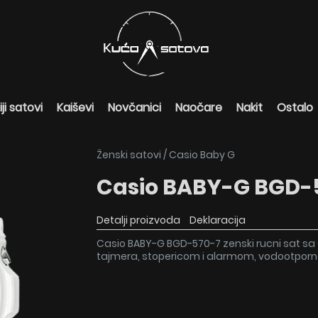
ji satovi
Kaiševi
Novčanici
Naočare
Nakit
Ostalo
Ženski satovi
/
Casio Baby G
Casio BABY-G BGD-
Detalji proizvoda
Deklaracija
Casio BABY-G BGD-570-7 zenski rucni sat sa 
tajmera, stopericom i alarmom, vodootporn