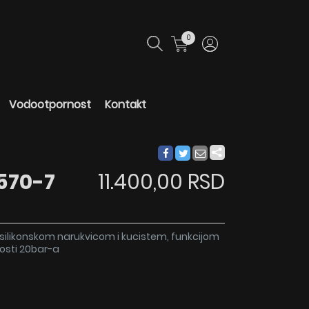
0
Vodootpornost
Kontakt
570-7
11.400,00 RSD
silikonskom narukvicom i kucistem, funkcijom
osti 20bar-a