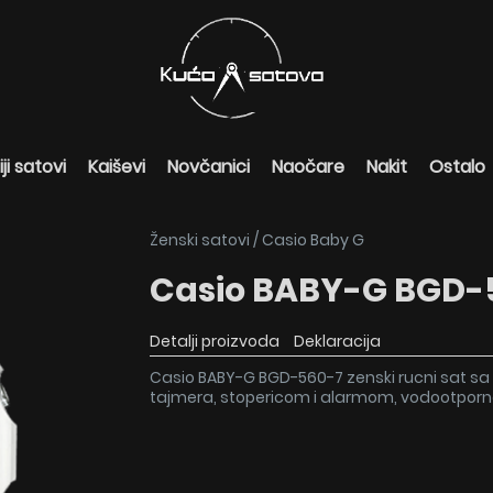
ji satovi
Kaiševi
Novčanici
Naočare
Nakit
Ostalo
Ženski satovi
/
Casio Baby G
Casio BABY-G BGD-
Detalji proizvoda
Deklaracija
Casio BABY-G BGD-560-7 zenski rucni sat sa 
tajmera, stopericom i alarmom, vodootporn