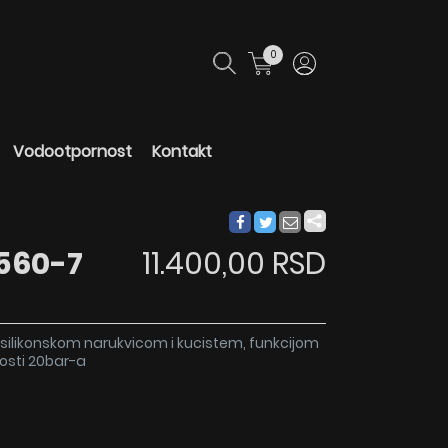
0
Vodootpornost
Kontakt
560-7
11.400,00 RSD
silikonskom narukvicom i kucistem, funkcijom
osti 20bar-a