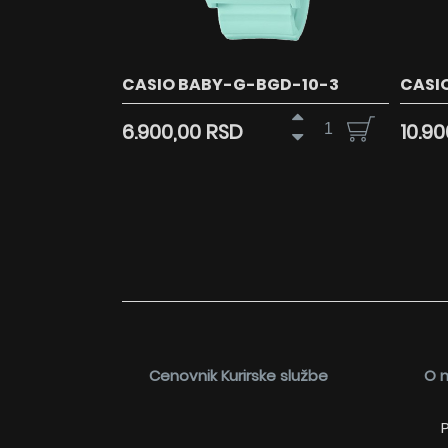
CASIO BABY-G-BGD-10-3
CASI
6.900,00 RSD
10.9
Cenovnik Kurirske službe
O 
P