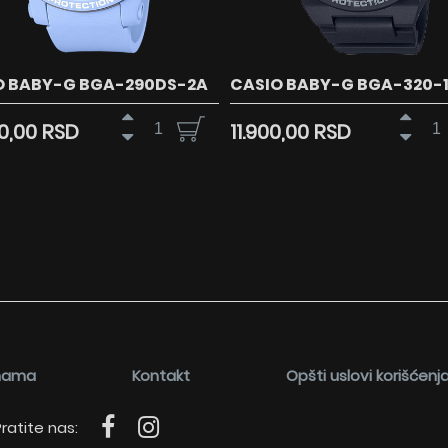
O BABY-G BGA-290DS-2A
CASIO BABY-G BGA-320-
00,00 RSD
11.900,00 RSD
nama
Kontakt
Opšti uslovi korišćenj
ratite nas: