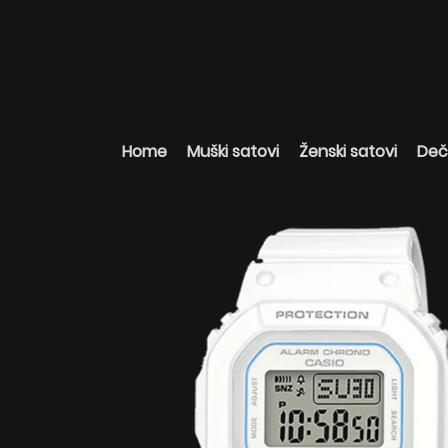
Home
Muški satovi
Ženski satovi
Deči