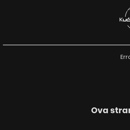
Err
Ova stran