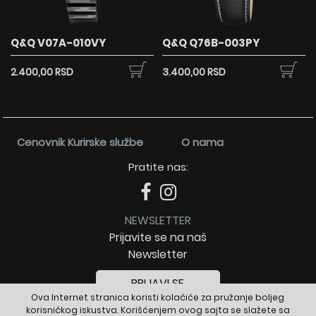
Q&Q V07A-010VY
Q&Q Q76B-003PY
2.400,00 RSD
3.400,00 RSD
Cenovnik Kurirske službe
O nama
Pratite nas:
NEWSLETTER
Prijavite se na naš
Newsletter
PRIJAVI SE
Ova Internet stranica koristi kolačiće za pružanje boljeg
korisničkog iskustva. Korišćenjem ovog sajta se slažete sa