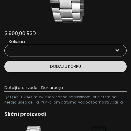
3.900,00 RSD
Kolicina:
DODAJ U KORPU
Detalji proizvoda
Deklaracija
Q&Q A190-204Y muski rucni sat sa narukvicom i kucistem od
nerdjajuceg celika , funkcijom datuma, vodootpornosti 3bar-a
Slični proizvodi