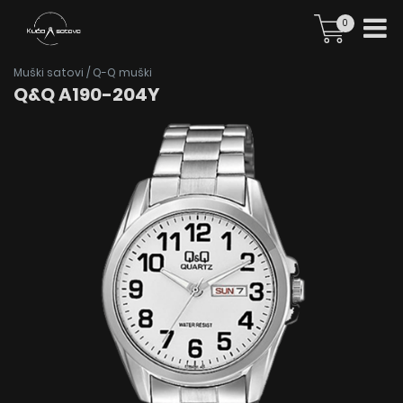
0
Muški satovi
/
Q-Q muški
Q&Q A190-204Y