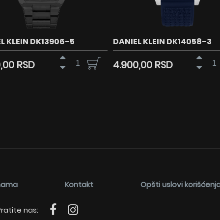
L KLEIN DK13906-5
DANIEL KLEIN DK14058-3
0,00 RSD
4.900,00 RSD
nama
Kontakt
Opšti uslovi korišćenj
ratite nas: