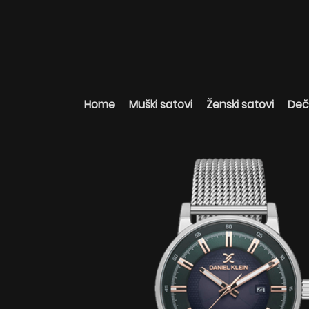
Home
Muški satovi
Ženski satovi
Deči