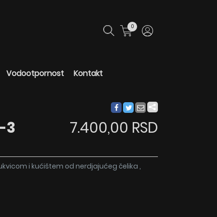
0
Vodootpornost
Kontakt
9-3
7.400,00 RSD
ukvicom i kućištem od nerdjajućeg čelika ,