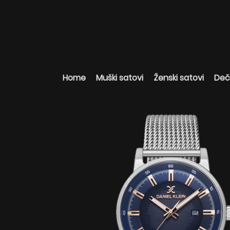
Home
Muški satovi
Ženski satovi
Deči