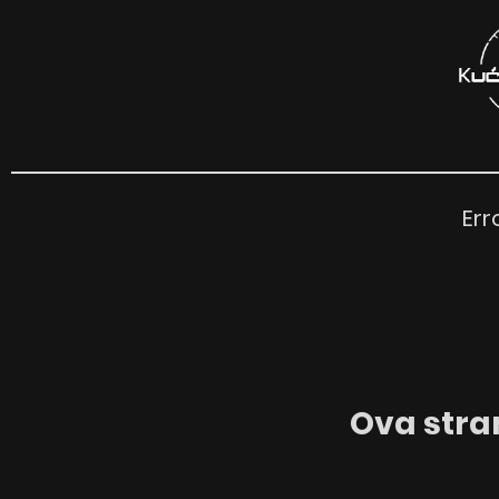
Err
Ova stran