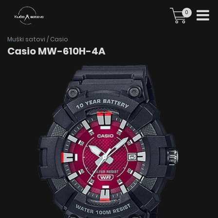
0
Muški satovi
/
Casio
Casio MW-610H-4A