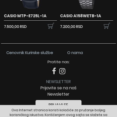
CASIO MTP-E725L-1A
CASIO A158WETB-1A
7.500,00 RSD
7.200,00 RSD
Cenovnik Kurirske službe
O nama
Pratite nas:
NEWSLETTER
Prijavite se na naš
Newsletter
PRIJAVI SE
Ova Internet stranica koristi kolačiće za pružanje boljeg
korisničkog iskustva. Korišćenjem ovog sajta se slažete sa