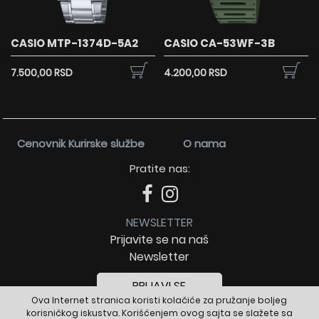
CASIO MTP-1374D-5A2
CASIO CA-53WF-3B
7.500,00 RSD
4.200,00 RSD
Cenovnik Kurirske službe
O nama
Pratite nas:
NEWSLETTER
Prijavite se na naš
Newsletter
PRIJAVI SE
Ova Internet stranica koristi kolačiće za pružanje boljeg
korisničkog iskustva. Korišćenjem ovog sajta se slažete sa