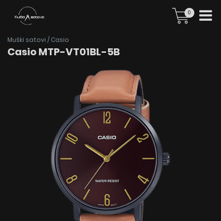
0
Muški satovi
/
Casio
Casio MTP-VT01BL-5B