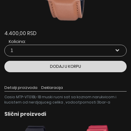
4.400,00 RSD
Kolicina:
DODAJ U KORPU
Detalji proizvoda
Deklaracija
Casio MTP-VT01BL-1B muski rucni sat sa koznom narukvicom i
kucistem od nerdjajuceg celika , vodootpornosti 3bar-a
Slični proizvodi