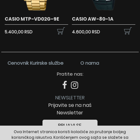
CASIO MTP-VD02G-9E
CASIO AW-80-1A
5.400,00 RSD
4.600,00 RSD
Cenovnik Kurirske službe
O nama
Pratite nas:
NEWSLETTER
Prijavite se na naš
Newsletter
PRIJAVI SE
Ova Internet stranica koristi kolačiće za pružanje boljeg
korisničkog iskustva. Korišćenjem ovog sajta se slažete sa