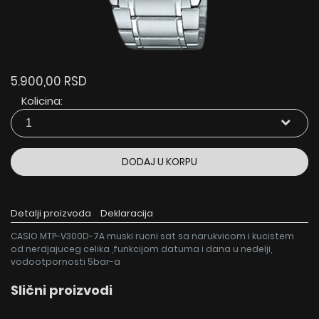
5.900,00 RSD
Kolicina:
DODAJ U KORPU
Detalji proizvoda
Deklaracija
CASIO MTP-V300D-7A muski rucni sat sa narukvicom i kucistem
od nerdjajuceg celika ,funkcijom datuma i dana u nedelji,
vodootpornosti 5bar-a
Slični proizvodi