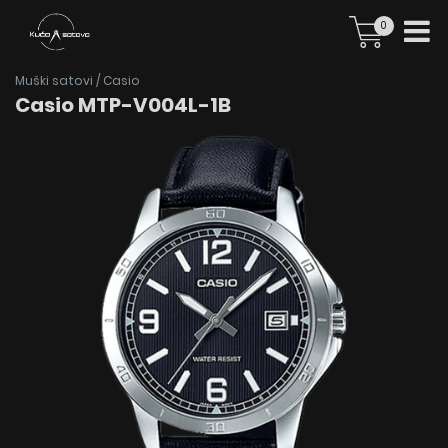
0
Muški satovi
/
Casio
Casio MTP-V004L-1B