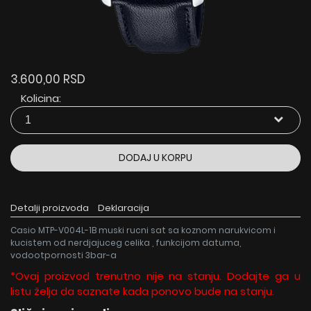
3.600,00 RSD
Kolicina:
DODAJ U KORPU
Detalji proizvoda
Deklaracija
Casio MTP-V004L-1B muski rucni sat sa koznom narukvicom i
kucistem od nerdjajuceg celika , funkcijom datuma,
vodootpornosti 3bar-a
*Ovaj proizvod trenutno nije na stanju. Dodajte ga u
listu želja da saznate kada ponovo bude na stanju.