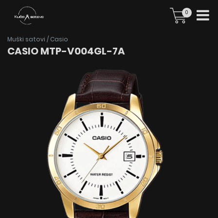
0
Muški satovi
/
Casio
CASIO MTP-V004GL-7A