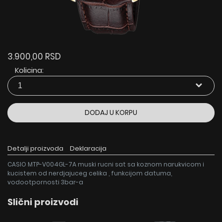
3.900,00 RSD
Kolicina:
DODAJ U KORPU
Detalji proizvoda
Deklaracija
CASIO MTP-V004GL-7A muski rucni sat sa koznom narukvicom i
kucistem od nerdjajuceg celika , funkcijom datuma,
vodootpornosti 3bar-a
Slični proizvodi