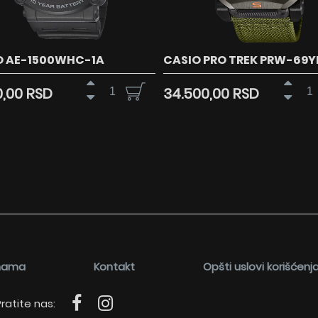
O AE-1500WHC-1A
CASIO PRO TREK PRW-69Y
0,00 RSD
34.500,00 RSD
nama
Kontakt
Opšti uslovi korišćenj
ratite nas: