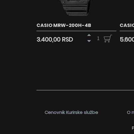
CASIO MRW-200H-4B
CASI
3.400,00 RSD
5.60
Cenovnik Kurirske službe
O 
P