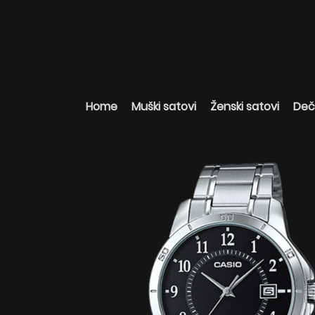
Home
Muški satovi
Ženski satovi
Deči