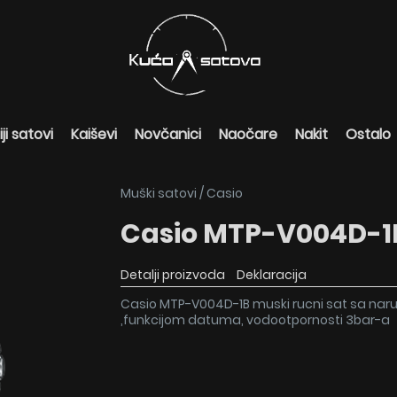
ji satovi
Kaiševi
Novčanici
Naočare
Nakit
Ostalo
Muški satovi
/
Casio
Casio MTP-V004D-1
Detalji proizvoda
Deklaracija
Casio MTP-V004D-1B muski rucni sat sa naru
,funkcijom datuma, vodootpornosti 3bar-a