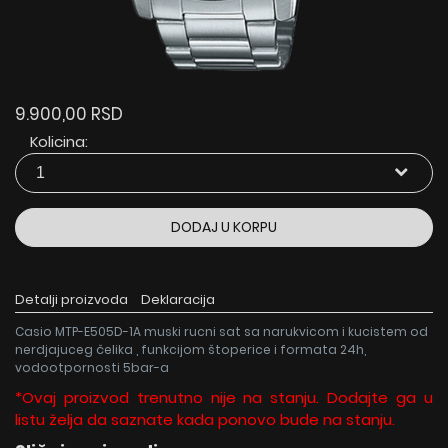
9.900,00 RSD
Kolicina:
DODAJ U KORPU
Detalji proizvoda
Deklaracija
Casio MTP-E505D-1A muski rucni sat sa narukvicom i kucistem od
nerdjajuceg čelika , funkcijom štoperice i formata 24h,
vodootpornosti 5bar-a
*Ovaj proizvod trenutno nije na stanju. Dodajte ga u
listu želja da saznate kada ponovo bude na stanju.