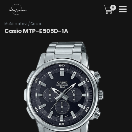
0
Muški satovi
/
Casio
Casio MTP-E505D-1A