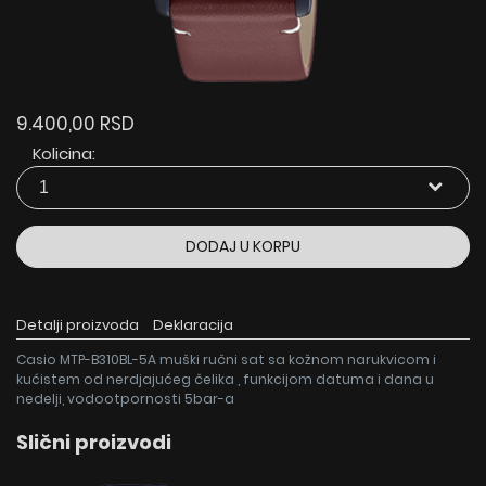
9.400,00 RSD
Kolicina:
DODAJ U KORPU
Detalji proizvoda
Deklaracija
Casio MTP-B310BL-5A muški ručni sat sa kožnom narukvicom i
kućistem od nerdjajućeg čelika , funkcijom datuma i dana u
nedelji, vodootpornosti 5bar-a
Slični proizvodi