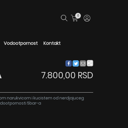
0
Vodootpornost
Kontakt
A
7.800,00 RSD
nom narukvicom i kucistem od nerdjajuceg
vodootpornosti 5bar-a