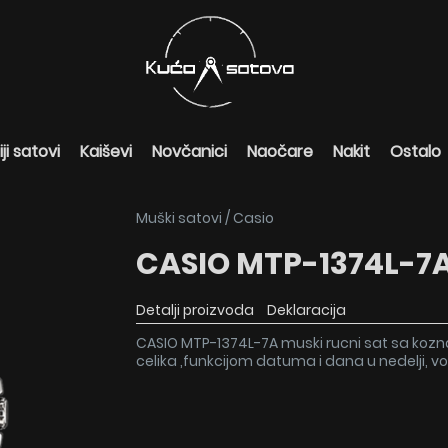
ji satovi
Kaiševi
Novčanici
Naočare
Nakit
Ostalo
Muški satovi
/
Casio
CASIO MTP-1374L-7
Detalji proizvoda
Deklaracija
CASIO MTP-1374L-7A muski rucni sat sa koz
celika ,funkcijom datuma i dana u nedelji, 