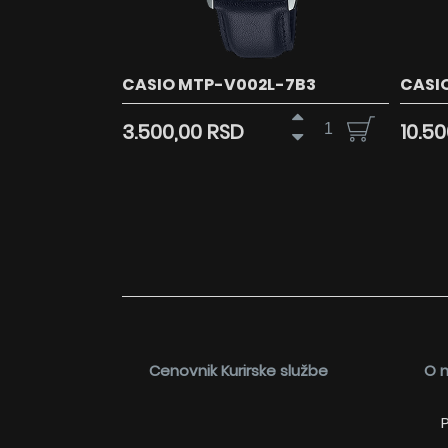
CASIO MTP-V002L-7B3
CASI
3.500,00 RSD
10.5
Cenovnik Kurirske službe
O 
P