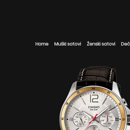
Home
Muški satovi
Ženski satovi
Deči