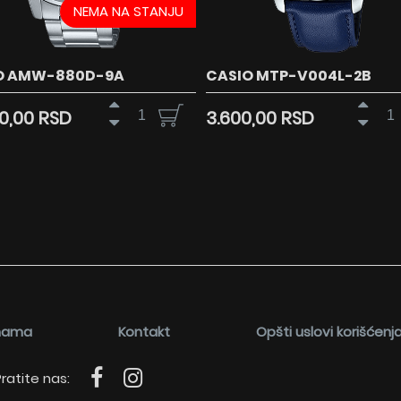
NEMA NA STANJU
O AMW-880D-9A
CASIO MTP-V004L-2B
00,00 RSD
3.600,00 RSD
nama
Kontakt
Opšti uslovi korišćenj
ratite nas: