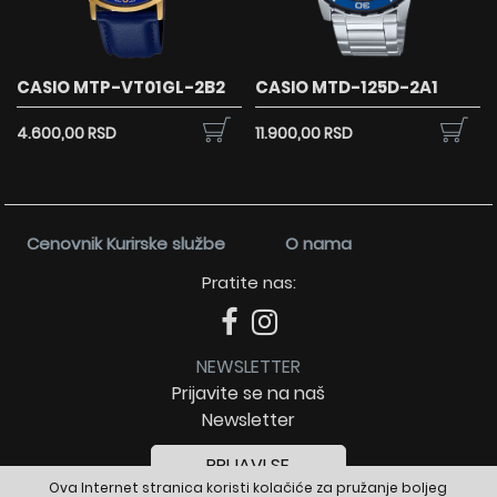
CASIO MTP-VT01GL-2B2
CASIO MTD-125D-2A1
4.600,00 RSD
11.900,00 RSD
Cenovnik Kurirske službe
O nama
Pratite nas:
NEWSLETTER
Prijavite se na naš
Newsletter
PRIJAVI SE
Ova Internet stranica koristi kolačiće za pružanje boljeg