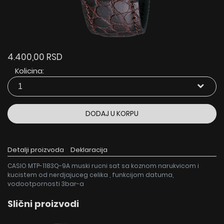
4.400,00 RSD
Kolicina:
DODAJ U KORPU
Detalji proizvoda
Deklaracija
CASIO MTP-1183Q-9A muski rucni sat sa koznom narukvicom i
kucistem od nerdjajuceg celika , funkcijom datuma,
vodootpornosti 3bar-a
Slični proizvodi