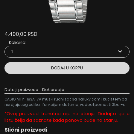
4.400,00 RSD
Kolicina:
DODAJ U KORPU
Detalji proizvoda
Deklaracija
CASIO MTP-1183A-7A muski rucni sat sa narukvicom i kucistem od
nerdjajuceg celika , funkcijom datuma, vodootpornosti 3bar-a
*Ovaj proizvod trenutno nije na stanju. Dodajte ga u
listu želja da saznate kada ponovo bude na stanju.
Slični proizvodi