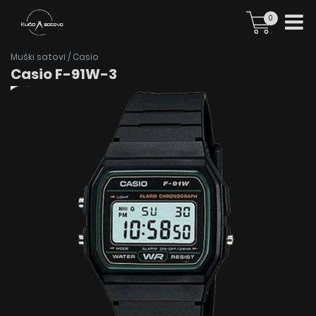
0
Muški satovi
/
Casio
Casio F-91W-3