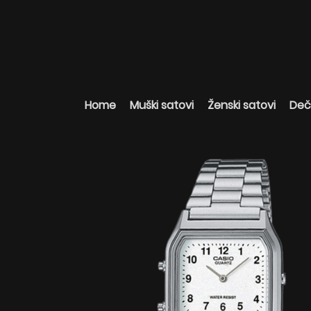
Home
Muški satovi
Ženski satovi
Deči