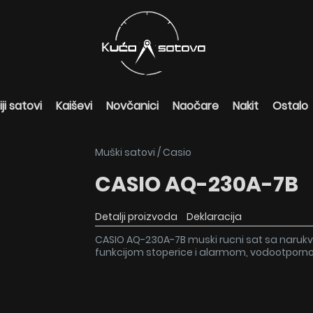
ji satovi
Kaiševi
Novčanici
Naočare
Nakit
Ostalo
Muški satovi
/
Casio
CASIO AQ-230A-7B
Detalji proizvoda
Deklaracija
CASIO AQ-230A-7B muski rucni sat sa narukvi
funkcijom stoperice i alarmom, vodootporno