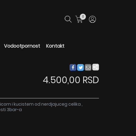
0
Vodootpornost
Kontakt
4.500,00 RSD
com i kucistem od nerdjajuceg celika ,
sti 3bar-a