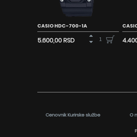
CASIO HDC-700-1A
CASI
5.600,00 RSD
4.40
Cenovnik Kurirske službe
O 
P