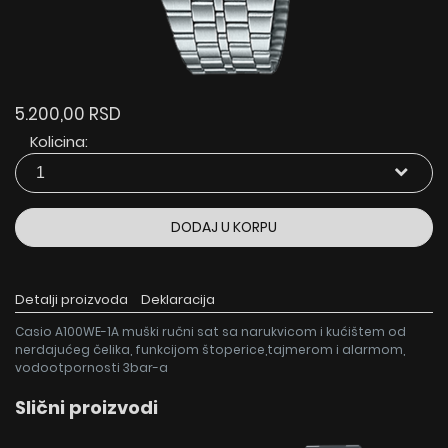
5.200,00 RSD
Kolicina:
DODAJ U KORPU
Detalji proizvoda
Deklaracija
Casio A100WE-1A muški ručni sat sa narukvicom i kućištem od
nerdajućeg čelika, funkcijom štoperice,tajmerom i alarmom,
vodootpornosti 3bar-a
Slični proizvodi