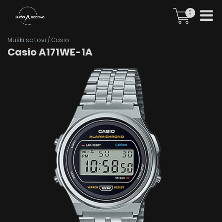
0
Muški satovi
/
Casio
Casio A171WE-1A