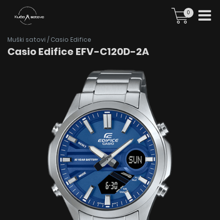
0
Muški satovi
/
Casio Edifice
Casio Edifice EFV-C120D-2A