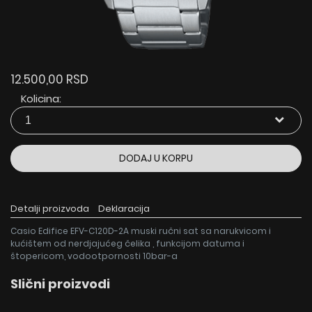
12.500,00 RSD
Kolicina:
DODAJ U KORPU
Detalji proizvoda
Deklaracija
Casio Edifice EFV-C120D-2A muski ručni sat sa narukvicom i
kućištem od nerdjajućeg čelika , funkcijom datuma i
štopericom, vodootpornosti 10bar-a
Slični proizvodi