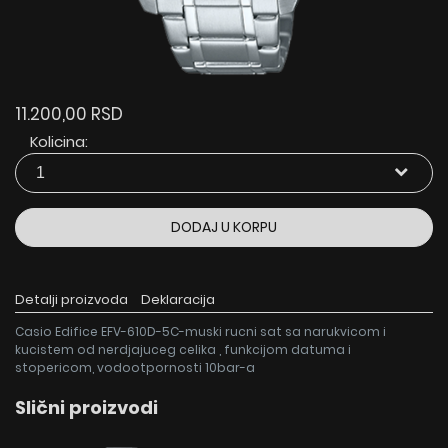
11.200,00 RSD
Kolicina:
DODAJ U KORPU
Detalji proizvoda
Deklaracija
Casio Edifice EFV-610D-5C-muski rucni sat sa narukvicom i
kucistem od nerdjajuceg celika , funkcijom datuma i
stopericom, vodootpornosti 10bar-a
Slični proizvodi