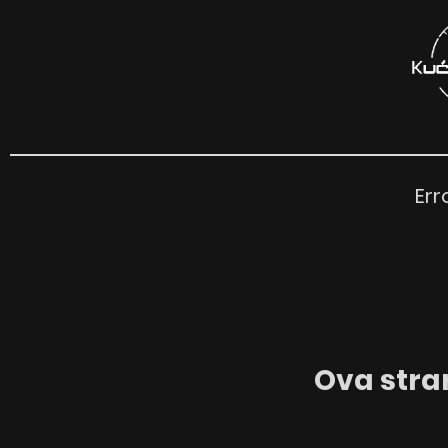
Err
Ova stran