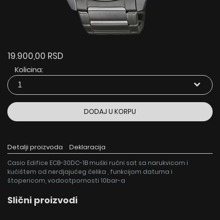
19.900,00 RSD
Kolicina:
DODAJ U KORPU
Detalji proizvoda
Deklaracija
Casio Edifice ECB-30DC-1B muški ručni sat sa narukvicom i
kućištem od nerdjajućeg čelika , funkcijom datuma i
štopericom, vodootpornosti 10bar-a
Slični proizvodi