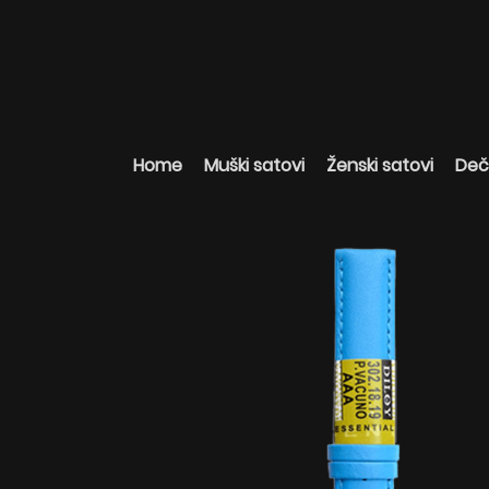
Home
Muški satovi
Ženski satovi
Deči