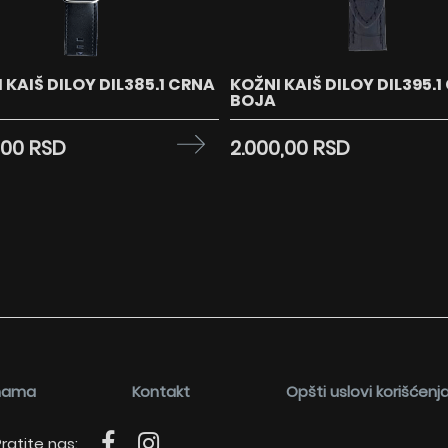
 KAIŠ DILOY DIL385.1 CRNA
KOŽNI KAIŠ DILOY DIL395.1
BOJA
,00 RSD
2.000,00 RSD
nama
Kontakt
Opšti uslovi korišćenj
ratite nas: