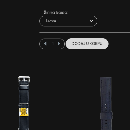
Širina kaiša:
DODAJ U KORPU