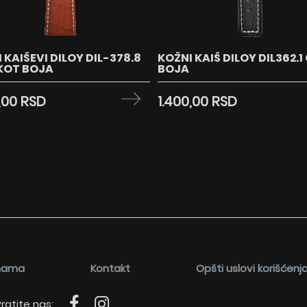
 KAIŠEVI DILOY DIL-378.8
KOŽNI KAIŠ DILOY DIL362.1
KOT BOJA
BOJA
,00 RSD
1.400,00 RSD
nama
Kontakt
Opšti uslovi korišćenj
ratite nas: