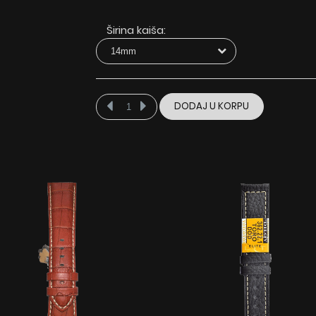
Širina kaiša:
DODAJ U KORPU