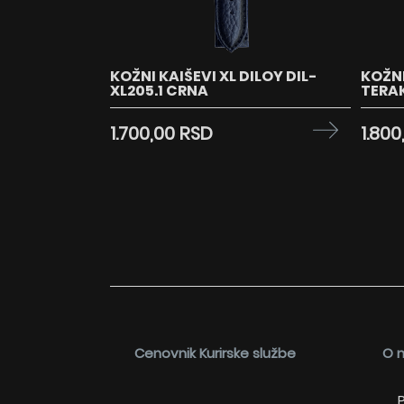
KOŽNI KAIŠEVI XL DILOY DIL-
KOŽNI
XL205.1 CRNA
TERA
1.700,00 RSD
1.800
Cenovnik Kurirske službe
O 
P