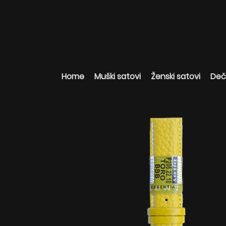
Home
Muški satovi
Ženski satovi
Deči