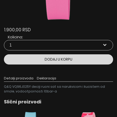
1.900,00 RSD
Kolicina:
DODAJ U KORPU
Detalji proizvoda
Deklaracija
Q&Q VQ96J025Y deciji rucni sat sa narukvicom i kucistem od
smole, vodootpornosti 10bar-a
Slični proizvodi