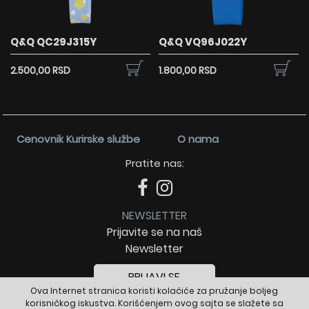
Q&Q QC29J315Y
Q&Q VQ96J022Y
2.500,00 RSD
1.800,00 RSD
Cenovnik Kurirske službe
O nama
Pratite nas:
NEWSLETTER
Prijavite se na naš
Newsletter
PRIJAVI SE
Ova Internet stranica koristi kolačiće za pružanje boljeg
korisničkog iskustva. Korišćenjem ovog sajta se slažete sa