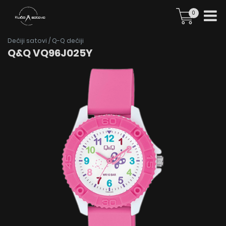
0
Dečiji satovi
/
Q-Q dečiji
Q&Q VQ96J025Y