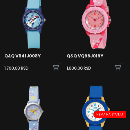
Q&Q VR41J008Y
Q&Q VQ96J019Y
1.700,00 RSD
1.800,00 RSD
NEMA NA STANJU