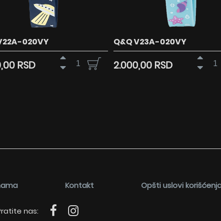
V22A-020VY
Q&Q V23A-020VY
0,00 RSD
2.000,00 RSD
nama
Kontakt
Opšti uslovi korišćenj
ratite nas: