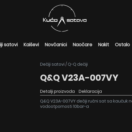
ji satovi
Kaiševi
Novčanici
Naočare
Nakit
Ostalo
Dečiji satovi
/
Q-Q dečiji
Q&Q V23A-007VY
Detalji proizvoda
Deklaracija
Q&Q V23A-007VY dečiji ručni sat sa kaučuk n
vodootpornosti 10bar-a