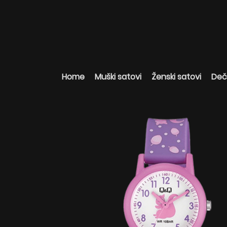
Home
Muški satovi
Ženski satovi
Deči