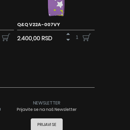
Q&Q V22A-007VY
2.400,00 RSD
NEWSLETTER
a
Prijavite se na naš Newsletter
PRIJAVI SE