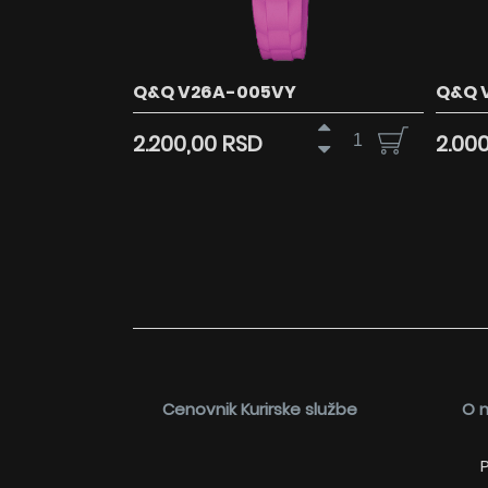
Q&Q V26A-005VY
Q&Q 
2.200,00 RSD
2.00
Cenovnik Kurirske službe
O 
P