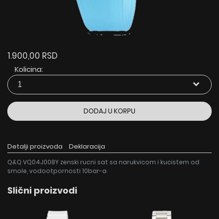
1.900,00 RSD
Kolicina:
DODAJ U KORPU
Detalji proizvoda
Deklaracija
Q&Q VQ04J008Y zenski rucni sat sa narukvicom i kucistem od
smole, vodootpornosti 10bar-a
Slični proizvodi