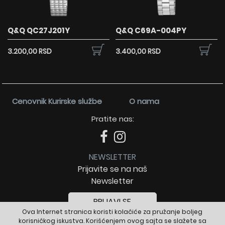
Q&Q QC27J201Y
Q&Q C69A-004PY
3.200,00 RSD
3.400,00 RSD
Cenovnik Kurirske službe
O nama
Pratite nas:
NEWSLETTER
Prijavite se na naš
Newsletter
PRIJAVI SE
Ova Internet stranica koristi kolačiće za pružanje boljeg
korisničkog iskustva. Korišćenjem ovog sajta se slažete sa