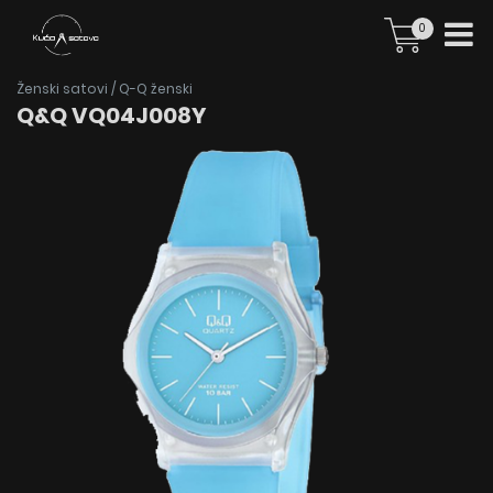
0
Ženski satovi
/
Q-Q ženski
Q&Q VQ04J008Y