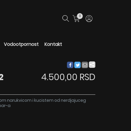
0
Vodootpornost
Kontakt
2
4.500,00 RSD
znom narukvicom i kucistem od nerdjajuceg
bar-a