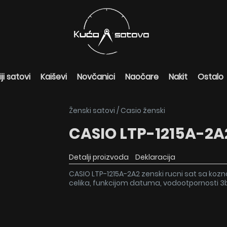
ji satovi
Kaiševi
Novčanici
Naočare
Nakit
Ostalo
Ženski satovi
/
Casio ženski
CASIO LTP-1215A-2A
Detalji proizvoda
Deklaracija
CASIO LTP-1215A-2A2 zenski rucni sat sa ko
celika, funkcijom datuma, vodootpornosti 3