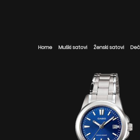
Home
Muški satovi
Ženski satovi
Deči