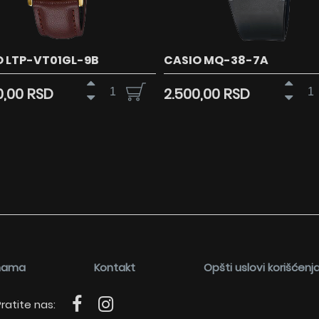
O LTP-VT01GL-9B
CASIO MQ-38-7A
0,00 RSD
2.500,00 RSD
nama
Kontakt
Opšti uslovi korišćenj
ratite nas: