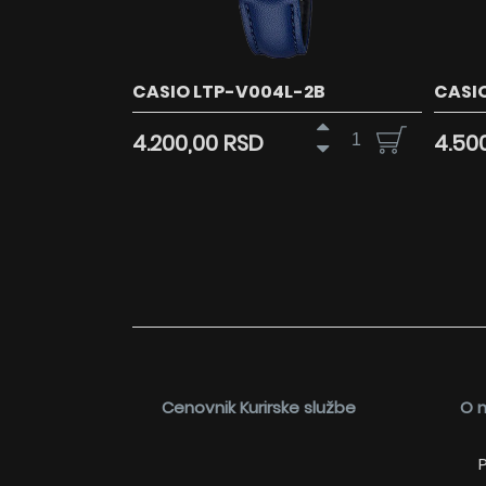
CASIO LTP-V004L-2B
CASI
4.200,00 RSD
4.50
Cenovnik Kurirske službe
O 
P