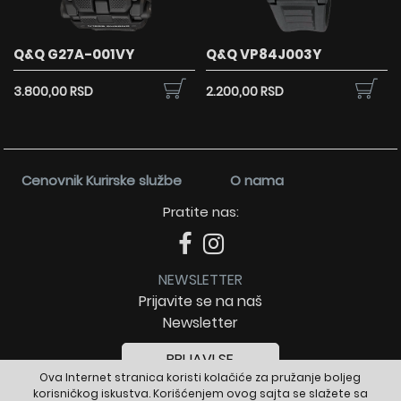
Q&Q G27A-001VY
Q&Q VP84J003Y
3.800,00 RSD
2.200,00 RSD
Cenovnik Kurirske službe
O nama
Pratite nas:
NEWSLETTER
Prijavite se na naš
Newsletter
PRIJAVI SE
Ova Internet stranica koristi kolačiće za pružanje boljeg
korisničkog iskustva. Korišćenjem ovog sajta se slažete sa