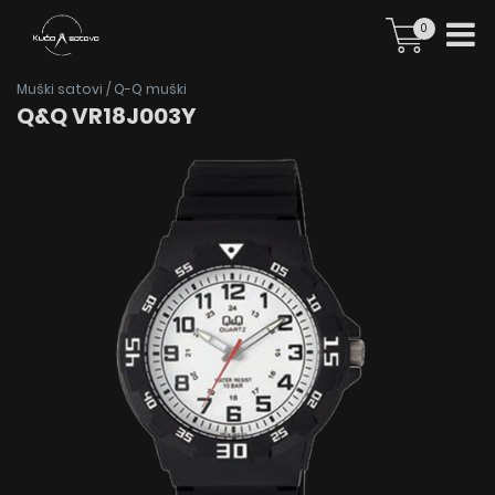
0
Muški satovi
/
Q-Q muški
Q&Q VR18J003Y