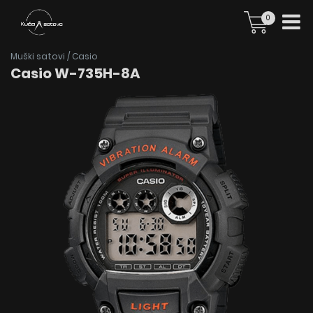
0
Muški satovi
/
Casio
Casio W-735H-8A