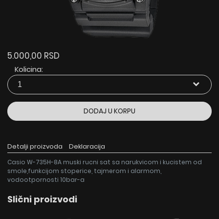
5.000,00 RSD
Kolicina:
DODAJ U KORPU
Detalji proizvoda
Deklaracija
Casio W-735H-8A muski rucni sat sa narukvicom i kucistem od
smole,funkcijom stoperice, tajmerom i alarmom,
vodootpornosti 10bar-a
Slični proizvodi