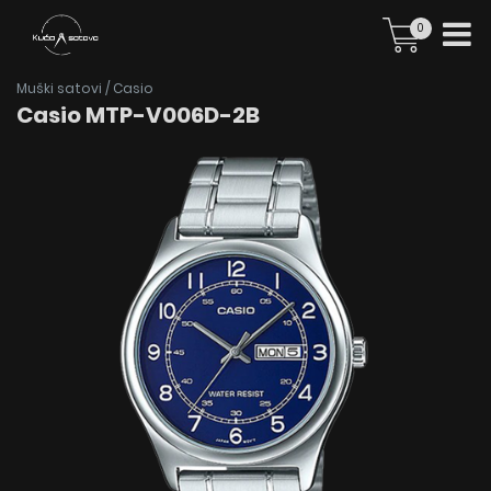
0
Muški satovi
/
Casio
Casio MTP-V006D-2B