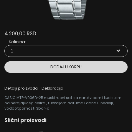
4.200,00 RSD
Kolicina:
DODAJ U KORPU
Detalji proizvoda
Deklaracija
CASIO MTP-V006D-2B muski rucni sat sa narukvicom i kucistem
od nerdjajuceg celika , funkcijom datuma i dana u nedelji,
vodootpornosti 3bar-a
Slični proizvodi