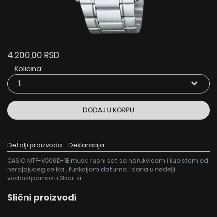
4.200,00 RSD
Kolicina:
DODAJ U KORPU
Detalji proizvoda
Deklaracija
CASIO MTP-V006D-1B muski rucni sat sa narukvicom i kucistem od
nerdjajuceg celika , funkcijom datuma i dana u nedelji,
vodootpornosti 3bar-a
Slični proizvodi