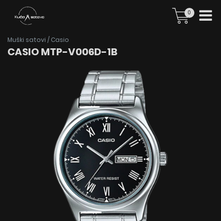
0
Muški satovi
/
Casio
CASIO MTP-V006D-1B