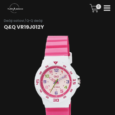
0
Dečiji satovi
/
Q-Q dečiji
Q&Q VR19J012Y