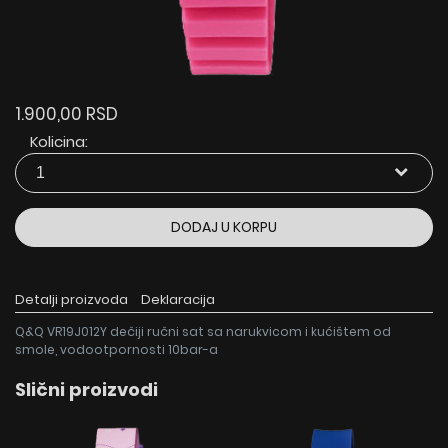
1.900,00 RSD
Kolicina:
DODAJ U KORPU
Detalji proizvoda
Deklaracija
Q&Q VR19J012Y dečiji ručni sat sa narukvicom i kućištem od
smole, vodootpornosti 10bar-a
Slični proizvodi