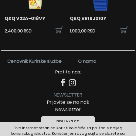
Q&Q V22A-018VY
Q&Q VR19J010Y
2.400,00 RSD
1.900,00 RSD
Cenovnik Kurirske službe
O nama
Pratite nas:
NEWSLETTER
Prijavite se na naš
Newsletter
PRIJAVI SE
Ova Internet stranica koristi kolačiće za pružanje boljeg
korisničkog iskustva. Korišćenjem ovog sajta se slažete sa